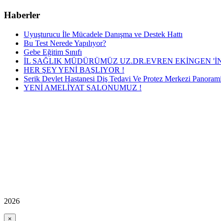
Haberler
Uyuşturucu İle Mücadele Danışma ve Destek Hattı
Bu Test Nerede Yapılıyor?
Gebe Eğitim Sınıfı
İL SAĞLIK MÜDÜRÜMÜZ UZ.DR.EVREN EKİNGEN 'İN 
HER ŞEY YENİ BAŞLIYOR !
Serik Devlet Hastanesi Diş Tedavi Ve Protez Merkezi Panoramik
YENİ AMELİYAT SALONUMUZ !
2026
×