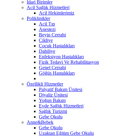
İdari Birimler
Acil Sağlık Hizmetleri
Acil Hekimlerimiz
Poliklinikler
Acil Tıp
Anestezi
Beyin Cerrahi
Cildiye
Çocuk Hastalıkları
Dahiliye
Enfeksiyon Hastalıkları
Fizik Tedavi Ve Rehabilitasyon
Genel Cerrahi
Göğüs Hastalıkları
Özellikli Hizmetler
Palyatif Bakım Ünitesi
Diyaliz Ünitesi
Yoğun Bakım
Evde Sağlık Hizmetleri
Sağlık Turizmi
Gebe Okulu
Anne&Bebek
Gebe Okulu
Uzaktan Eğitim Gebe Okulu