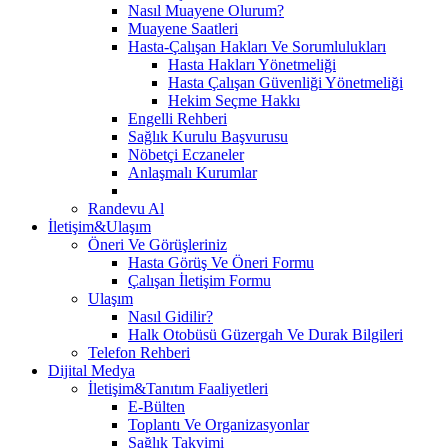
Nasıl Muayene Olurum?
Muayene Saatleri
Hasta-Çalışan Hakları Ve Sorumlulukları
Hasta Hakları Yönetmeliği
Hasta Çalışan Güvenliği Yönetmeliği
Hekim Seçme Hakkı
Engelli Rehberi
Sağlık Kurulu Başvurusu
Nöbetçi Eczaneler
Anlaşmalı Kurumlar
Randevu Al
İletişim&Ulaşım
Öneri Ve Görüşleriniz
Hasta Görüş Ve Öneri Formu
Çalışan İletişim Formu
Ulaşım
Nasıl Gidilir?
Halk Otobüsü Güzergah Ve Durak Bilgileri
Telefon Rehberi
Dijital Medya
İletişim&Tanıtım Faaliyetleri
E-Bülten
Toplantı Ve Organizasyonlar
Sağlık Takvimi