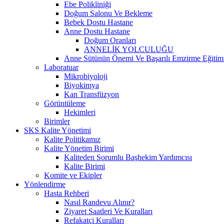
Ebe Polikliniği
Doğum Salonu Ve Bekleme
Bebek Dostu Hastane
Anne Dostu Hastane
Doğum Oranları
ANNELİK YOLCULUĞU
Anne Sütünün Önemi Ve Başarılı Emzirme Eğitim
Laboratuar
Mikrobiyoloji
Biyokimya
Kan Transfüzyon
Görüntüleme
Hekimleri
Birimler
SKS Kalite Yönetimi
Kalite Politikamız
Kalite Yönetim Birimi
Kaliteden Sorumlu Başhekim Yardımcısı
Kalite Birimi
Komite ve Ekipler
Yönlendirme
Hasta Rehberi
Nasıl Randevu Alınır?
Ziyaret Saatleri Ve Kuralları
Refakatçi Kuralları