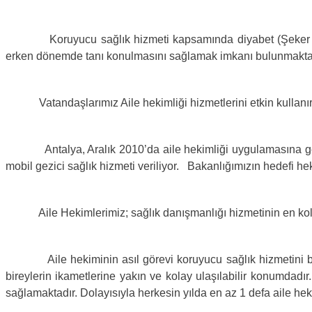
Koruyucu sağlık hizmeti kapsamında diyabet (Şeker hastalı
erken dönemde tanı konulmasını sağlamak imkanı bulunmaktadır.
Vatandaşlarımız Aile hekimliği hizmetlerini etkin kullanırs
Antalya, Aralık 2010’da aile hekimliği uygulamasına geçti.
mobil gezici sağlık hizmeti veriliyor. Bakanlığımızın hedefi 
Aile Hekimlerimiz; sağlık danışmanlığı hizmetinin en kolay 
Aile hekiminin asıl görevi koruyucu sağlık hizmetini bireye
bireylerin ikametlerine yakın ve kolay ulaşılabilir konumdadı
sağlamaktadır. Dolayısıyla herkesin yılda en az 1 defa aile he