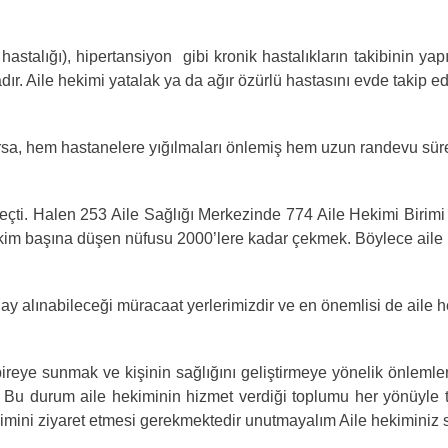
ğı), hipertansiyon gibi kronik hastalıkların takibinin yapıl
 Aile hekimi yatalak ya da ağır özürlü hastasını evde takip ed
a, hem hastanelere yığılmaları önlemiş hem uzun randevu sürel
 Halen 253 Aile Sağlığı Merkezinde 774 Aile Hekimi Birimi v
hekim başına düşen nüfusu 2000’lere kadar çekmek. Böylece aile
alınabileceği müracaat yerlerimizdir ve en önemlisi de aile h
 sunmak ve kişinin sağlığını geliştirmeye yönelik önlemler alm
r. Bu durum aile hekiminin hizmet verdiği toplumu her yönüyle ta
kimini ziyaret etmesi gerekmektedir unutmayalım Aile hekiminiz 