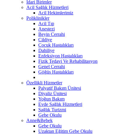
İdari Birimler
Acil Sağlık Hizmetleri
Acil Hekimlerimiz
Poliklinikler
Acil Tıp
Anestezi
Beyin Cerrahi
Cildiye
Çocuk Hastalıkları
Dahiliye
Enfeksiyon Hastalıkları
Fizik Tedavi Ve Rehabilitasyon
Genel Cerrahi
Göğüs Hastalıkları
Özellikli Hizmetler
Palyatif Bakım Ünitesi
Diyaliz Ünitesi
Yoğun Bakım
Evde Sağlık Hizmetleri
Sağlık Turizmi
Gebe Okulu
Anne&Bebek
Gebe Okulu
Uzaktan Eğitim Gebe Okulu