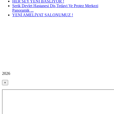
HER ŞEY YENİ BAŞLIYOR !
Serik Devlet Hastanesi Diş Tedavi Ve Protez Merkezi
Panoramik ...
YENİ AMELİYAT SALONUMUZ !
2026
×