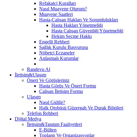
Refakatçi Kuralları
Nasıl Muayene Olurum?
Muayene Saatleri
Hasta-Çalışan Hakları Ve Sorumlulukları
Hasta Hakları Yönetmeliği
Hasta Çalışan Güvenliği Yönetmeliği
Hekim Seçme Hakkı
Engelli Rehberi
Sağlık Kurulu Başvurusu
Nöbetçi Eczaneler
Anlaşmalı Kurumlar
Randevu Al
İletişim&Ulaşım
Öneri Ve Görüşleriniz
Hasta Görüş Ve Öneri Formu
Çalışan İletişim Formu
Ulaşım
Nasıl Gidilir?
Halk Otobüsü Güzergah Ve Durak Bilgileri
Telefon Rehberi
Dijital Medya
İletişim&Tanıtım Faaliyetleri
E-Bülten
Toplantı Ve Organizasyonlar