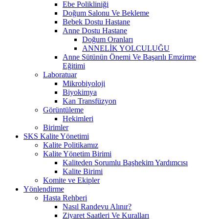
Ebe Polikliniği
Doğum Salonu Ve Bekleme
Bebek Dostu Hastane
Anne Dostu Hastane
Doğum Oranları
ANNELİK YOLCULUĞU
Anne Sütünün Önemi Ve Başarılı Emzirme
Eğitimi
Laboratuar
Mikrobiyoloji
Biyokimya
Kan Transfüzyon
Görüntüleme
Hekimleri
Birimler
SKS Kalite Yönetimi
Kalite Politikamız
Kalite Yönetim Birimi
Kaliteden Sorumlu Başhekim Yardımcısı
Kalite Birimi
Komite ve Ekipler
Yönlendirme
Hasta Rehberi
Nasıl Randevu Alınır?
Ziyaret Saatleri Ve Kuralları