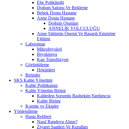
Ebe Polikliniği
Doğum Salonu Ve Bekleme
Bebek Dostu Hastane
Anne Dostu Hastane
Doğum Oranları
ANNELİK YOLCULUĞU
Anne Sütünün Önemi Ve Başarılı Emzirme
Eğitimi
Laboratuar
Mikrobiyoloji
Biyokimya
Kan Transfüzyon
Görüntüleme
Hekimleri
Birimler
SKS Kalite Yönetimi
Kalite Politikamız
Kalite Yönetim Birimi
Kaliteden Sorumlu Başhekim Yardımcısı
Kalite Birimi
Komite ve Ekipler
Yönlendirme
Hasta Rehberi
Nasıl Randevu Alınır?
Ziyaret Saatleri Ve Kuralları