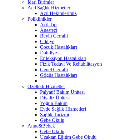
İdari Birimler
Acil Sağlık Hizmetleri
Acil Hekimlerimiz
Poliklinikler
Acil Tıp
Anestezi
Beyin Cerrahi
Cildiye
Çocuk Hastalıkları
Dahiliye
Enfeksiyon Hastalıkları
Fizik Tedavi Ve Rehabilitasyon
Genel Cerrahi
Göğüs Hastalıkları
Özellikli Hizmetler
Palyatif Bakım Ünitesi
Diyaliz Ünitesi
Yoğun Bakım
Evde Sağlık Hizmetleri
Sağlık Turizmi
Gebe Okulu
Anne&Bebek
Gebe Okulu
Uzaktan Eğitim Gebe Okulu