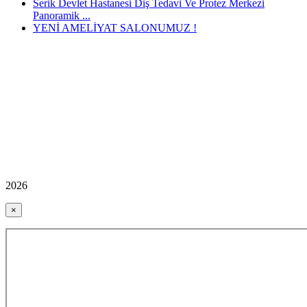
Serik Devlet Hastanesi Diş Tedavi Ve Protez Merkezi
Panoramik ...
YENİ AMELİYAT SALONUMUZ !
2026
×