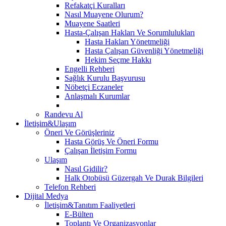
Refakatçi Kuralları
Nasıl Muayene Olurum?
Muayene Saatleri
Hasta-Çalışan Hakları Ve Sorumlulukları
Hasta Hakları Yönetmeliği
Hasta Çalışan Güvenliği Yönetmeliği
Hekim Seçme Hakkı
Engelli Rehberi
Sağlık Kurulu Başvurusu
Nöbetçi Eczaneler
Anlaşmalı Kurumlar
Randevu Al
İletişim&Ulaşım
Öneri Ve Görüşleriniz
Hasta Görüş Ve Öneri Formu
Çalışan İletişim Formu
Ulaşım
Nasıl Gidilir?
Halk Otobüsü Güzergah Ve Durak Bilgileri
Telefon Rehberi
Dijital Medya
İletişim&Tanıtım Faaliyetleri
E-Bülten
Toplantı Ve Organizasyonlar