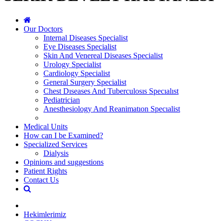
Our Doctors
Internal Diseases Specialist
Eye Diseases Specialist
Skin And Venereal Diseases Specialist
Urology Specialist
Cardiology Specialist
General Surgery Specialist
Chest Dıseases And Tuberculosıs Specıalıst
Pediatrician
Anesthesiology And Reanimatıon Specıalist
Medical Units
How can I be Examined?
Specialized Services
Dialysis
Opinions and suggestions
Patient Rights
Contact Us
Hekimlerimiz