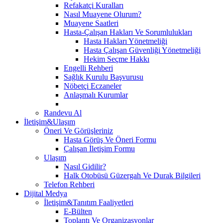
Refakatçi Kuralları
Nasıl Muayene Olurum?
Muayene Saatleri
Hasta-Çalışan Hakları Ve Sorumlulukları
Hasta Hakları Yönetmeliği
Hasta Çalışan Güvenliği Yönetmeliği
Hekim Seçme Hakkı
Engelli Rehberi
Sağlık Kurulu Başvurusu
Nöbetçi Eczaneler
Anlaşmalı Kurumlar
Randevu Al
İletişim&Ulaşım
Öneri Ve Görüşleriniz
Hasta Görüş Ve Öneri Formu
Çalışan İletişim Formu
Ulaşım
Nasıl Gidilir?
Halk Otobüsü Güzergah Ve Durak Bilgileri
Telefon Rehberi
Dijital Medya
İletişim&Tanıtım Faaliyetleri
E-Bülten
Toplantı Ve Organizasyonlar