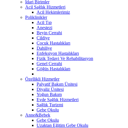
İdari Birimler
Acil Sağlık Hizmetleri
Acil Hekimlerimiz
Poliklinikler
Acil Tıp
Anestezi
Beyin Cerrahi
Cildiye
Çocuk Hastalıkları
Dahiliye
Enfeksiyon Hastalıkları
Fizik Tedavi Ve Rehabilitasyon
Genel Cerrahi
Göğüs Hastalıkları
Özellikli Hizmetler
Palyatif Bakım Ünitesi
Diyaliz Ünitesi
Yoğun Bakım
Evde Sağlık Hizmetleri
Sağlık Turizmi
Gebe Okulu
Anne&Bebek
Gebe Okulu
Uzaktan Eğitim Gebe Okulu