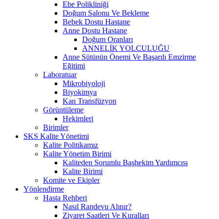
Ebe Polikliniği
Doğum Salonu Ve Bekleme
Bebek Dostu Hastane
Anne Dostu Hastane
Doğum Oranları
ANNELİK YOLCULUĞU
Anne Sütünün Önemi Ve Başarılı Emzirme
Eğitimi
Laboratuar
Mikrobiyoloji
Biyokimya
Kan Transfüzyon
Görüntüleme
Hekimleri
Birimler
SKS Kalite Yönetimi
Kalite Politikamız
Kalite Yönetim Birimi
Kaliteden Sorumlu Başhekim Yardımcısı
Kalite Birimi
Komite ve Ekipler
Yönlendirme
Hasta Rehberi
Nasıl Randevu Alınır?
Ziyaret Saatleri Ve Kuralları