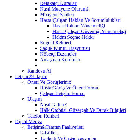
Refakatçi Kuralları
Nasıl Muayene Olurum?
Muayene Saatleri
Hasta-Çalışan Hakları Ve Sorumlulukları
Hasta Hakları Yönetmeliği
Hasta Çalışan Güvenliği Yönetmeliği
Hekim Seçme Hakkı
Engelli Rehberi
Sağlık Kurulu Başvurusu
Nöbetçi Eczaneler
Anlaşmalı Kurumlar
Randevu Al
İletişim&Ulaşım
Öneri Ve Görüşleriniz
Hasta Görüş Ve Öneri Formu
Çalışan İletişim Formu
Ulaşım
Nasıl Gidilir?
Halk Otobüsü Güzergah Ve Durak Bilgileri
Telefon Rehberi
Dijital Medya
İletişim&Tanıtım Faaliyetleri
E-Bülten
Toplantı Ve Organizasyonlar