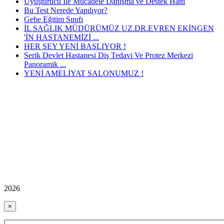
Uyuşturucu İle Mücadele Danışma ve Destek Hattı
Bu Test Nerede Yapılıyor?
Gebe Eğitim Sınıfı
İL SAĞLIK MÜDÜRÜMÜZ UZ.DR.EVREN EKİNGEN
'İN HASTANEMİZİ ...
HER ŞEY YENİ BAŞLIYOR !
Serik Devlet Hastanesi Diş Tedavi Ve Protez Merkezi
Panoramik ...
YENİ AMELİYAT SALONUMUZ !
2026
×