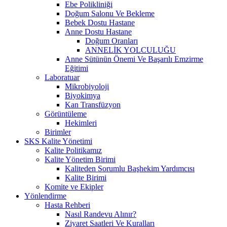
Ebe Polikliniği
Doğum Salonu Ve Bekleme
Bebek Dostu Hastane
Anne Dostu Hastane
Doğum Oranları
ANNELİK YOLCULUĞU
Anne Sütünün Önemi Ve Başarılı Emzirme
Eğitimi
Laboratuar
Mikrobiyoloji
Biyokimya
Kan Transfüzyon
Görüntüleme
Hekimleri
Birimler
SKS Kalite Yönetimi
Kalite Politikamız
Kalite Yönetim Birimi
Kaliteden Sorumlu Başhekim Yardımcısı
Kalite Birimi
Komite ve Ekipler
Yönlendirme
Hasta Rehberi
Nasıl Randevu Alınır?
Ziyaret Saatleri Ve Kuralları