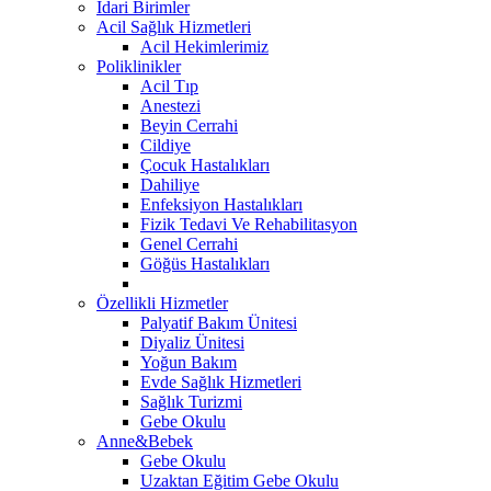
İdari Birimler
Acil Sağlık Hizmetleri
Acil Hekimlerimiz
Poliklinikler
Acil Tıp
Anestezi
Beyin Cerrahi
Cildiye
Çocuk Hastalıkları
Dahiliye
Enfeksiyon Hastalıkları
Fizik Tedavi Ve Rehabilitasyon
Genel Cerrahi
Göğüs Hastalıkları
Özellikli Hizmetler
Palyatif Bakım Ünitesi
Diyaliz Ünitesi
Yoğun Bakım
Evde Sağlık Hizmetleri
Sağlık Turizmi
Gebe Okulu
Anne&Bebek
Gebe Okulu
Uzaktan Eğitim Gebe Okulu